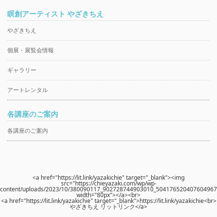
瞑創アーティスト やざきちえ
やざきちえ
個展・展覧会情報
ギャラリー
アートレンタル
各講座のご案内
各講座のご案内
<a href="https://lit.link/yazakichie" target="_blank"><img
src="https://chieyazaki.com/wp/wp-
content/uploads/2023/10/380090117_902728744903010_504176520407604967_
width="80px"></a><br>
<a href="https://lit.link/yazakichie" target="_blank">https://lit.link/yazakichie<br>
やざきちえ リットリンク</a>