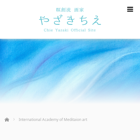
m
ホーム
International Academy of Meditaion art