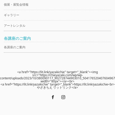
個展・展覧会情報
ギャラリー
アートレンタル
各講座のご案内
各講座のご案内
<a href="https://lit.link/yazakichie" target="_blank"><img
src="https://chieyazaki.com/wp/wp-
content/uploads/2023/10/380090117_902728744903010_504176520407604967_
width="80px"></a><br>
<a href="https://lit.link/yazakichie" target="_blank">https://lit.link/yazakichie<br>
やざきちえ リットリンク</a>
Facebook
Instagram