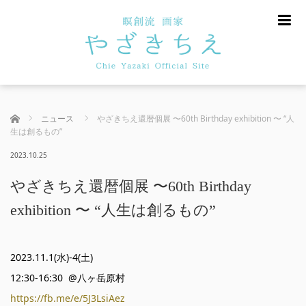
m
ホーム
ニュース
やざきちえ還暦個展 〜60th Birthday exhibition 〜 “人
生は創るもの”
2023.10.25
やざきちえ還暦個展 〜60th Birthday
exhibition 〜 “人生は創るもの”
2023.11.1(
水
)-4(
土
)
12:30-16:30
@
八ヶ岳原村
https://fb.me/e/5J3LsiAez