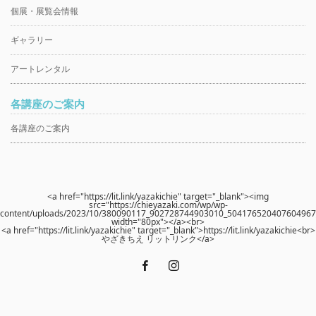
個展・展覧会情報
ギャラリー
アートレンタル
各講座のご案内
各講座のご案内
<a href="https://lit.link/yazakichie" target="_blank"><img
src="https://chieyazaki.com/wp/wp-
content/uploads/2023/10/380090117_902728744903010_504176520407604967_
width="80px"></a><br>
<a href="https://lit.link/yazakichie" target="_blank">https://lit.link/yazakichie<br>
やざきちえ リットリンク</a>
Facebook
Instagram