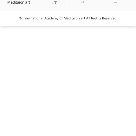
Meditaion art
して
せ
ー
© International Academy of Meditaion art All Rights Reserved.