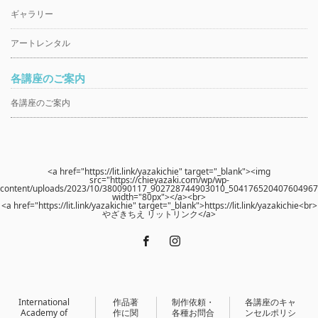
ギャラリー
アートレンタル
各講座のご案内
各講座のご案内
<a href="https://lit.link/yazakichie" target="_blank"><img
src="https://chieyazaki.com/wp/wp-
content/uploads/2023/10/380090117_902728744903010_504176520407604967_
width="80px"></a><br>
<a href="https://lit.link/yazakichie" target="_blank">https://lit.link/yazakichie<br>
やざきちえ リットリンク</a>
Facebook
Instagram
International
作品著
制作依頼・
各講座のキャ
Academy of
作に関
各種お問合
ンセルポリシ