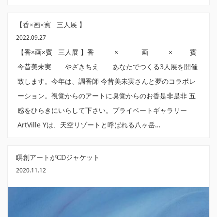
【香×画×賓 三人展 】
2022.09.27
【香×画×賓 三人展 】香 × 画 × 賓
今昔美未実 やざきちえ あなたでつくる3人展を開催
致します。今年は、調香師 今昔美未実さんと夢のコラボレ
ーション。視覚からのアートに臭覚からのお香是非是非 五
感をひらきにいらして下さい。プライベートギャラリー
ArtVille Yは、天空リゾートと呼ばれる八ヶ岳…
瞑創アートがCDジャケット
2020.11.12