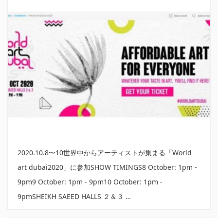
2020.10.8〜10世界中からアーティストが集まる「World
art dubai2020」に参加SHOW TIMINGS8 October: 1pm -
9pm9 October: 1pm - 9pm10 October: 1pm -
9pmSHEIKH SAEED HALLS ２＆３ …