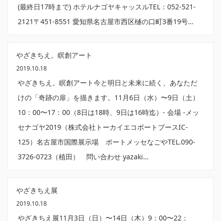
(最終日17時まで) ホテルナゴヤキャッスルTEL：052-521-
2121〒451-8551 愛知県名古屋市西区樋の口町3番19号…
やざきちえ。瞑創アート
2019.10.18
やざきちえ。瞑創アート今と明日と未来に続く、あなただ
けの「奇跡の扉」を描きます。11月6日（水）〜9日（土）
10：00〜17：00（8日は18時、9日は16時迄）- 会場 -メッ
セナゴヤ2019（株式会社トーカイエコボートブースIC-
125）名古屋市国際展示場 ポートメッセなごやTEL.090-
3726-0723（植田） 問い合わせ yazaki…
やざきちえ展
2019.10.18
やざきちえ展11月3日（日）〜14日（木）9：00〜22：