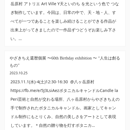
岳原村 アトリエ Art Ville Y天といのち を光という色で つな
ぎ制作しています。今回は、日常の中で、天・地・人、す
べてが一つであることを楽しみ続けることができる作品が
出来上がってきましたので一作品ずつどうぞお楽しみ下さ
い。…
やざきちえ還暦個展 〜60th Birthday exhibition 〜 “人生は創る
もの”
2023.10.25
2023.11.1(水)-4(土)12:30-16:30 @八ヶ岳原村
https://fb.me/e/5J3LsiAezボタニカルキャンドルCandle la
Peri芸術と自然が交わる場所、八ヶ岳原村からやざきちえの
手で制作されたボタニカルキャンドル。画家としてキャン
ドル制作にもとりくみ、自然の美しさをアートとして表現
しています。＊自然の贈り物を灯すボタニカ…