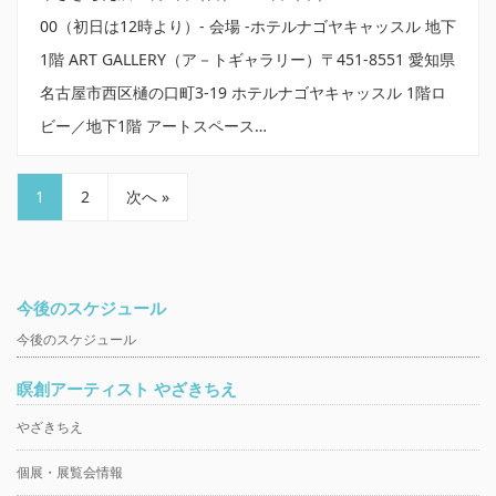
00（初日は12時より）- 会場 -ホテルナゴヤキャッスル 地下
1階 ART GALLERY（ア－トギャラリー）〒451-8551 愛知県
名古屋市西区樋の口町3-19 ホテルナゴヤキャッスル 1階ロ
ビー／地下1階 アートスペース…
1
2
次へ »
今後のスケジュール
今後のスケジュール
瞑創アーティスト やざきちえ
やざきちえ
個展・展覧会情報